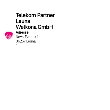
Telekom Partner
Leuna
Welkona GmbH
Adresse
Nova-Eventis 1
06237 Leuna
Deutschland
Öffnungszeiten
Mo. – Do. 10:00 – 19:00 Uhr
Fr. – Sa. 10:00 – 20:00 Uhr
So. geschlossen
Kontakt
034638 36559
telekom@shop-leuna.de
Zum Standort
Termin vereinbaren