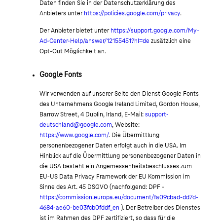
Daten finden Sie in der Datenschutzerklärung des
Anbieters unter
https://policies.google.com/privacy
.
Der Anbieter bietet unter
https://support.google.com/My-
Ad-Center-Help/answer/12155451?hl=de
zusätzlich eine
Opt-Out Möglichkeit an.
Google Fonts
Wir verwenden auf unserer Seite den Dienst Google Fonts
des Unternehmens Google Ireland Limited, Gordon House,
Barrow Street, 4 Dublin, Irland, E-Mail:
support-
deutschland@google.com
, Website:
https://www.google.com/
. Die Übermittlung
personenbezogener Daten erfolgt auch in die USA. Im
Hinblick auf die Übermittlung personenbezogener Daten in
die USA besteht ein Angemessenheitsbeschlusses zum
EU-US Data Privacy Framework der EU Kommission im
Sinne des Art. 45 DSGVO (nachfolgend: DPF -
https://commission.europa.eu/document/fa09cbad-dd7d-
4684-ae60-be03fcb0fddf_en
). Der Betreiber des Dienstes
ist im Rahmen des DPF zertifiziert, so dass für die