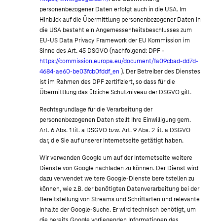
personenbezogener Daten erfolgt auch in die USA. Im
Hinblick auf die Übermittlung personenbezogener Daten in
die USA besteht ein Angemessenheitsbeschlusses zum
EU-US Data Privacy Framework der EU Kommission im
Sinne des Art. 45 DSGVO (nachfolgend: DPF -
https://commission.europa.eu/document/fa09cbad-dd7d-
4684-ae60-be03fcb0fddf_en
). Der Betreiber des Dienstes
ist im Rahmen des DPF zertifiziert, so dass für die
Übermittlung das übliche Schutzniveau der DSGVO gilt.
Rechtsgrundlage für die Verarbeitung der
personenbezogenen Daten stellt Ihre Einwilligung gem.
Art. 6 Abs. 1 lit. a DSGVO bzw. Art. 9 Abs. 2 lit. a DSGVO
dar, die Sie auf unserer Internetseite getätigt haben.
Wir verwenden Google um auf der Internetseite weitere
Dienste von Google nachladen zu können. Der Dienst wird
dazu verwendet weitere Google-Dienste bereitstellen zu
können, wie z.B. der benötigten Datenverarbeitung bei der
Bereitstellung von Streams und Schriftarten und relevante
Inhalte der Google-Suche. Er wird technisch benötigt, um
die bereits Google vorliegenden Informationen des